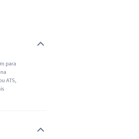
am para
 na
ou ATS,
is