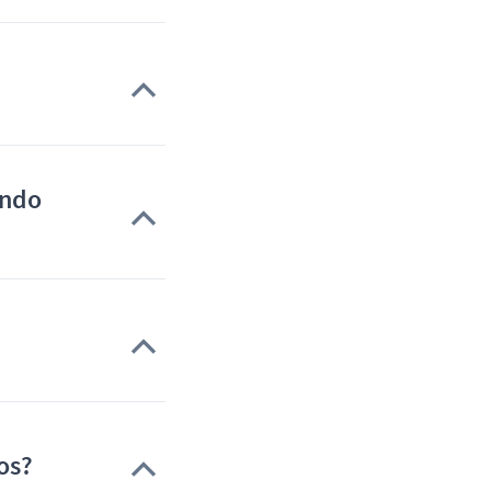
ando
os?